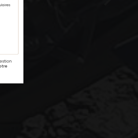
Next
ulaires
estion
otre