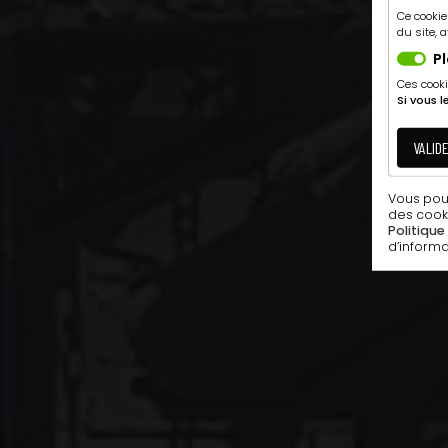
Previous
Ce cookie
du site, 
P
Ces cooki
Si vous 
VALID
Vous pouv
des cooki
Politique
d’informa