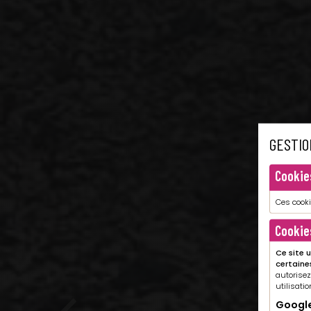
GESTIO
Cookie
Ces cook
Cookie
Ce site 
certaine
autorisez
utilisatio
Googl