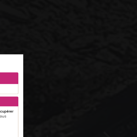
écupérer
 vous